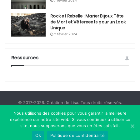
7 février 2024
Rock et Rebelle : Marier Bijoux Tête
de Mort et Vêtements pour un Look
Unique
2 février 2024
Ressources
© 2017-2026. Création de Lisa. Tous droits réservés.
Politique de Confidentialité
Déni de Responsabilité
Nous utilisons des cookies pour vous garantir la meilleure
expérience sur notre site web. Si vous continuez à utiliser ce
Nous Contacter
site, nous supposerons que vous en êtes satisfait.
Ok
Politique de confidentialité