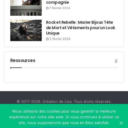
compagnie
7 février 2024
Rock et Rebelle : Marier Bijoux Tête
de Mort et Vêtements pour un Look
Unique
2 février 2024
Ressources
© 2017-2026. Création de Lisa. Tous droits réservés.
Politique de Confidentialité
Déni de Responsabilité
Nous utilisons des cookies pour vous garantir la meilleure
expérience sur notre site web. Si vous continuez à utiliser ce
Nous Contacter
site, nous supposerons que vous en êtes satisfait.